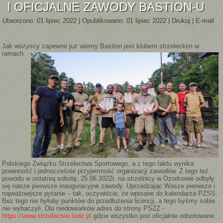
I OFICJALNE ZAWODY BASTION-U
Utworzono: 01 lipiec 2022
|
Opublikowano: 01 lipiec 2022
|
Drukuj
|
E-mail
Jak wszyscy zapewne już wiemy
Bastion jest klubem strzeleckim w
ramach
Polskiego Związku Strzelectwa Sportowego, a z tego faktu wynika
powinność i jednocześnie przyjemność organizacji zawodów. Z tego też
powodu w ostatnią sobotę, 25.06.2022r. na strzelnicy w Ozorkowie odbyły
się nasze pierwsze inauguracyjne zawody. Uprzedzając Wasze pierwsze i
najważniejsze pytanie – tak, oczywiście, że wpisane do kalendarza PZSS.
Bez tego nie byłoby punktów do przedłużenia licencji, a tego byśmy sobie
nie wybaczyli. Dla niedowiarków adres do strony PSZZ -
https://www.strzelectwo.lodz.pl
gdzie wszystko jest oficjalnie odnotowane.