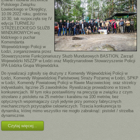
Polskiego Związku
Łowieckiego w Okręglicy,
10.09.2022 roku, godzina
10:30, tak rozpoczęła się IV
edycja TURNIEJU
STRZELECKIEGO SŁUŻB
MINDUROWYCH woj.
łódzkiego o puchar
Komendanta
Wojewódzkiego Policji w
Łodzi, zorganizowana przez
Stowarzyszenie Funkcjonariuszy Służb Mundurowych BASTION, Zarząd
Wojewódzki NSZZP w Łodzi oraz Międzynarodowe Stowarzyszenie Policji
IPA Łódzka Grupa Wojewódzka.
Do rywalizacji zgłosiły się drużyny z Komendy Wojewódzkiej Policji w
Łodzi, Komendy Wojewódzkiej Państwowej Straży Pożarnej w Łodzi, SPKP
w Łodzi, Komendy Powiatowej Policji w Rawie Mazowieckiej oraz strzelcy
indywidualni, łącznie 25 zawodników. Rywalizację prowadzono w trzech
konkurencjach. W tym roku postawiliśmy na precyzję w związku z czym
strzelano z pistoletu na 25 metrów i karabinu na 100 metrów, bez
optycznych wspomagaczy czyli jedynie przy pomocy fabrycznych
mechanicznych przyrządów celowniczych. Trzecia konkurencja to
dynamika, której mimo wszystko nie mogło zabraknąć: pistolet / strzelba
dynamicznie.
Czytaj więcej...