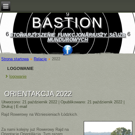
BASTION
STOWARZYSZENIE FUNKCJONARIUSZY SŁUŻB
MUNDUROWYCH
Strona startowa
Relacje
2022
LOGOWANIE
logowanie
ORIENTAKCJA 2022
Utworzono: 21 październik 2022
|
Opublikowano: 21 październik 2022
|
Drukuj
|
E-mail
Rajd Rowerowy na Wzniesieniach Łódzkich.
Za nami kolejny już Rowerowy Rajd na
Orientację OrientAkcja. Tym razem