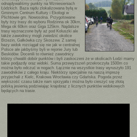
odnajdywaliśmy punkty na Wzniesieniach
Łódzkich. Baza rajdu zlokalizowana byłą w
Gminnym Centrum Kultury i Ekologi w
Plichtowie gm. Nowosolna. Przygotowane
były trzy trasy do wyboru Rodzinna ok 30km,
Mega ok 60km oraz Giga 125km. Najdalsze
trasy wyznaczone były aż pod Koluszki ale
także zawodnicy mogli zwiedzić okolice
Brzezin, Gałkówka czy Skoszew. Z samej
bazy widok rozciągał się nie jak w centralnej
Polsce ale jakbyśmy byli w rejonie Jury lub
Beskidów. Docenili to również zawodnicy
którzy chwalili dobór punktów i byli zaskoczeni że w okolicach Łodzi mamy
takie podjazdy oraz widoki. Suma przewyższeń przekroczyła 1500m co
można było odczuć w nogach. Łącznie na wszystkie trasy wyruszyło 191
zawodników z całego kraju. Niektórzy specjalnie na naszą imprezę
przyjechali z Kielc, Krakowa Wrocławia czy Gdańska. Pogoda przez
większość czasu także nam sprzyjała i można było cieszyć się złotą
polską jesienią podziwiając krajobraz z licznych punktów widokowych
będących na trasie.