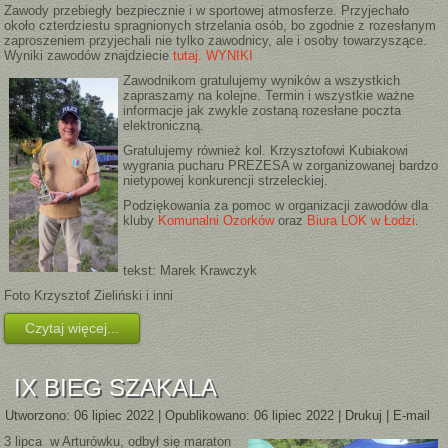
Zawody przebiegły bezpiecznie i w sportowej atmosferze. Przyjechało
około czterdziestu spragnionych strzelania osób, bo zgodnie z rozesłanym
zaproszeniem przyjechali nie tylko zawodnicy, ale i osoby towarzyszące.
Wyniki zawodów znajdziecie
tutaj. WYNIKI
Zawodnik
om gratulujemy wyników a wszystkich
zapraszamy na kolejne. Termin i wszystkie ważne
informacje jak zwykle zostaną rozesłane poczta
elektroniczną.
Gratulujemy również kol. Krzysztofowi Kubiakowi
wygrania pucharu PREZESA w zorganizowanej bardzo
nietypowej konkurencji strzeleckiej.
Podziękowania za pomoc w organizacji zawodów dla
kluby
Komunalni Ozorków
oraz
Biura LOK w Łodzi
.
tekst: Marek Krawczyk
Foto Krzysztof Zieliński i inni
Czytaj więcej...
IX BIEG SZAKALA
Utworzono: 06 lipiec 2022
|
Opublikowano: 06 lipiec 2022
|
Drukuj
|
E-mail
3 lipca w Arturówku, odbył się maraton