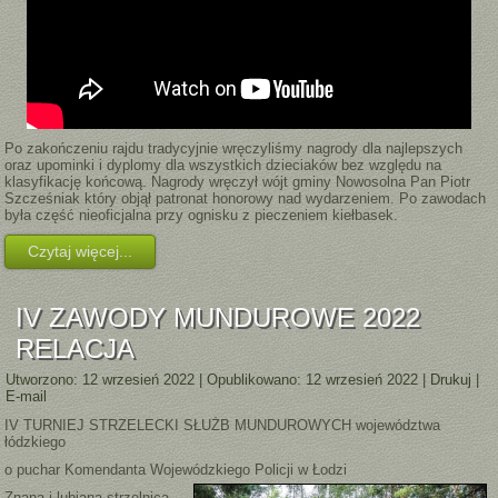
Po zakończeniu rajdu tradycyjnie wręczyliśmy nagrody dla najlepszych
oraz upominki i dyplomy dla wszystkich dzieciaków bez względu na
klasyfikację końcową. Nagrody wręczył wójt gminy Nowosolna Pan Piotr
Szcześniak który objął patronat honorowy nad wydarzeniem. Po zawodach
była część nieoficjalna przy ognisku z pieczeniem kiełbasek.
Czytaj więcej...
IV ZAWODY MUNDUROWE 2022
RELACJA
Utworzono: 12 wrzesień 2022
|
Opublikowano: 12 wrzesień 2022
|
Drukuj
|
E-mail
IV TURNIEJ STRZELECKI SŁUŻB MUNDUROWYCH województwa
łódzkiego
o puchar Komendanta Wojewódzkiego Policji w Łodzi
Znana i lubiana strzelnica