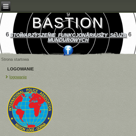
BASTION
STOWARZYSZENIE FUNKCJONARIUSZY SŁUŻB
MUNDUROWYCH
Strona startowa
LOGOWANIE
logowanie