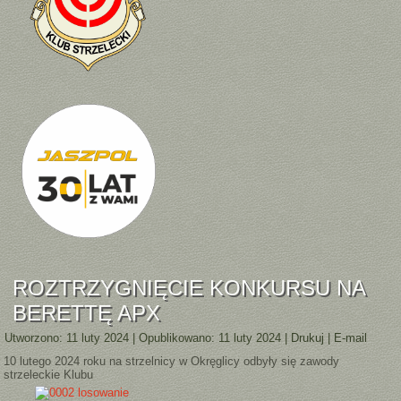
ROZTRZYGNIĘCIE KONKURSU NA
BERETTĘ APX
Utworzono: 11 luty 2024
|
Opublikowano: 11 luty 2024
|
Drukuj
|
E-mail
10 lutego 2024 roku na strzelnicy w Okręglicy odbyły się zawody
strzeleckie Klubu