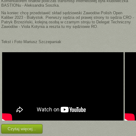
Komentatorem finałów podczas transmisji internetowej była klubowiczka
BASTIONu - Aleksandra Soszka.
Na koniec chcę przedstawić skład sędziowski Zawodów Polish Open
Kaliber 2023 - Białystok. Pierwszy sędzia od prawej strony to sędzia CRO -
Patryk Brzeziński, kolejną osobą w czarnym stroju to Delegat Techniczny
Zawodów - Viola Kotynia a reszta tu my sędziowie RO.
Tekst i Foto Mariusz Szczepaniak
Czytaj więcej...