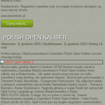
bronią w Łodzi -
Kwatermistrz. Regulamin zawodów oraz szczegóły konkursu dostępne są
nana naszej stronie
www.bastinlodz.pl
Czytaj więcej...
POLISH OPEN KALIBER
Utworzono: 11 grudzień 2023
|
Opublikowano: 11 grudzień 2023
|
Drukuj
|
E-
mail
Krótka relacja z Międzynarodowych Zawodów Polish Open Kaliber oczami
naszego kolegi:
Na początku grudnia dwóch Członków SFSM Bastion wzięło udział w
sędziowaniu Zawodów Międzynarodowych Polish Open Kaliber, które
odbyły się w Białymstoku. Jak widać przed rozpoczęciem nie tylko
zawodnicy mają briefing, ale sędziowie również. Można było porozmawiać z
Trenerem Kadry Narodowej - Grzegorzem Pietrzykiem. Na zdjęciach widać
czołowych zawodników naszej Kadry Narodowej między innymi - Tomasza
Bartnika i Anetę Stankiewicz. Nagrodą główną w super finale był samochód
Opel Corsa i wygrała go Joanna Wawrzonowska z Klubu
WKS FLOTA Gdynia. Cofając się w czasie o osiem lat, Joanna
Wawrzonowska wygrała w Zawodach Polish Open Kaliber - Fiata Punto,
którym jeździ do dziś. Opel Corsa jest jej drugim wygranym samochodem.