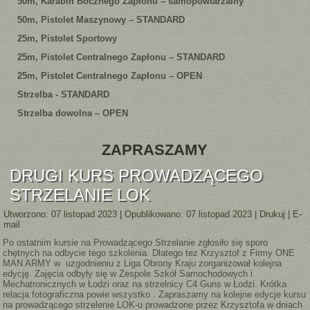
50m, Karabin Bocznego Zapłonu – samopowtarzalny
50m, Pistolet Maszynowy – STANDARD
25m, Pistolet Sportowy
25m, Pistolet Centralnego Zapłonu – STANDARD
25m, Pistolet Centralnego Zapłonu – OPEN
Strzelba - STANDARD
Strzelba dowolna – OPEN
ZAPRASZAMY
DRUGI KURS PROWADZĄCEGO
STRZELANIE LOK
Utworzono: 07 listopad 2023
|
Opublikowano: 07 listopad 2023
|
Drukuj
|
E-
mail
Po ostatnim kursie na Prowadzącego Strzelanie zgłosiło się sporo
chętnych na odbycie tego szkolenia. Dlatego tez Krzysztof z Firmy ONE
MAN ARMY w uzgodnieniu z Liga Obrony Kraju zorganizował kolejna
edycję. Zajęcia odbyły się w Zespole Szkół Samochodowych i
Mechatronicznych w Łodzi oraz na strzelnicy C4 Guns w Łodzi. Krótka
relacja fotograficzna powie wszystko . Zapraszamy na kolejne edycje kursu
na prowadzącego strzelenie LOK-u prowadzone przez Krzysztofa w dniach