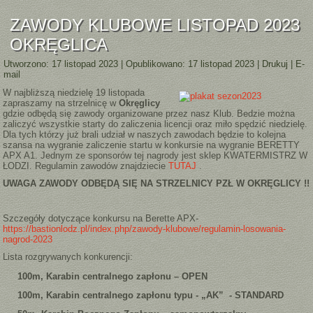
ZAWODY KLUBOWE LISTOPAD 2023
OKRĘGLICA
Utworzono: 17 listopad 2023
|
Opublikowano: 17 listopad 2023
|
Drukuj
|
E-
mail
W najbliższą niedzielę 19 listopada
zapraszamy na strzelnicę w
Okręglicy
gdzie odbędą się zawody organizowane przez nasz Klub. Bedzie można
zaliczyć wszystkie starty do zaliczenia licencji oraz miło spędzić niedzielę.
Dla tych którzy już brali udział w naszych zawodach będzie to kolejna
szansa na wygranie zaliczenie startu w konkursie na wygranie BERETTY
APX A1. Jednym ze sponsorów tej nagrody jest sklep KWATERMISTRZ W
ŁODZI. Regulamin zawodów znajdziecie
TUTAJ
.
UWAGA ZAWODY ODBĘDĄ SIĘ NA STRZELNICY PZŁ W OKRĘGLICY !!
Szczegóły dotyczące konkursu na Berette APX-
https://bastionlodz.pl/index.php/zawody-klubowe/regulamin-losowania-
nagrod-2023
Lista rozgrywanych konkurencji:
100m, Karabin centralnego zapłonu – OPEN
100m, Karabin centralnego zapłonu typu - „AK” - STANDARD