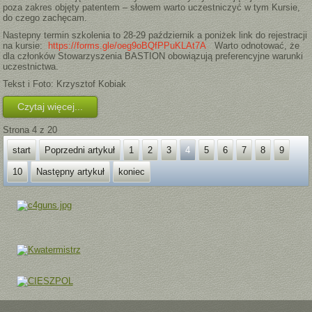
poza zakres objęty patentem – słowem warto uczestniczyć w tym Kursie,
do czego zachęcam.
Nastepny termin szkolenia to 28-29 październik a poniżek link do rejestracji
na kursie:
https://forms.gle/oeg9oBQfPPuKLAt7A
Warto odnotować, że
dla członków Stowarzyszenia BASTION obowiązują preferencyjne warunki
uczestnictwa.
Tekst i Foto: Krzysztof Kobiak
Czytaj więcej...
Strona 4 z 20
start
Poprzedni artykuł
1
2
3
4
5
6
7
8
9
10
Następny artykuł
koniec