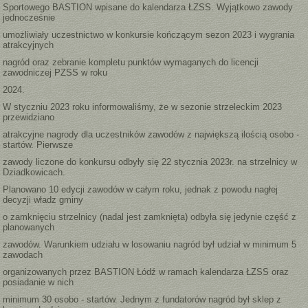
Sportowego BASTION wpisane do kalendarza ŁZSS. Wyjątkowo zawody
jednocześnie
umożliwiały uczestnictwo w konkursie kończącym sezon 2023 i wygrania
atrakcyjnych
nagród oraz zebranie kompletu punktów wymaganych do licencji
zawodniczej PZSS w roku
2024.
W styczniu 2023 roku informowaliśmy, że w sezonie strzeleckim 2023
przewidziano
atrakcyjne nagrody dla uczestników zawodów z największą ilością osobo -
startów. Pierwsze
zawody liczone do konkursu odbyły się 22 stycznia 2023r. na strzelnicy w
Dziadkowicach.
Planowano 10 edycji zawodów w całym roku, jednak z powodu nagłej
decyzji władz gminy
o zamknięciu strzelnicy (nadal jest zamknięta) odbyła się jedynie część z
planowanych
zawodów. Warunkiem udziału w losowaniu nagród był udział w minimum 5
zawodach
organizowanych przez BASTION Łódź w ramach kalendarza ŁZSS oraz
posiadanie w nich
minimum 30 osobo - startów. Jednym z fundatorów nagród był sklep z