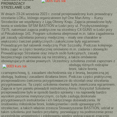
PROWADZĄCY
STRZELANIE LOK
W dniach 23-24 września 2023 r. został przeprowadzony kurs prowadzący
strzelanie LOKu, którego organizatorem był One Man Army – Kursy
Strzeleckie we współpracy z Ligą Obrony Kraju. Zajęcia prowadzone były:
teoria w siedzibie SFSM BASTION w Łodzi przy ul. Przybyszewskiego
73/75, natomiast zajęcia praktyczne na strzelnicy C4 GUNS w Łodzi przy
ul.Piłsudskiego 141. Program szkolenia obejmował m.in. takie zagadnienia
jak zasady udzielania pomocy medycznej – miały one charakter w
większości ćwiczeń praktycznych i zakończone były egzaminem.
Prowadzącym był ratownik medyczny Piotr Szczodry. Podczas kolejnego
bloku zajęć w części teoretycznej omówiono m.in. zadania i obowiązki
Prowadzącego Strzelanie oraz innych osób funkcyjnych, zasady
bezpiecznego zachowania się na strzelnicy, a także omówienie
obowiązujacych aktów prawnych. Uczestnicy szkolenia zostali
zapoznani z
obsługą różnych rodzajów
broni, także bronią
czarnoprochową, tj. zasadami obchodzenia się z bronią, bezpieczną jej
obsługą, budową i zasadami działania broni. Podczas części praktycznej
przeprowadzono ćwiczenia przygotowawcze do strzelań oraz strzelania
przygotowawcze. Ta część szkolenia również była zwieńczona egzaminem.
Zajęcia w tym panelu prowadzili instruktorzy Anna i Krzysztof Szkolenie
przeprowadzone było w sposób bardzo sprawny i na naprawdę bardzo
wysokim poziomie merytorycznym, co było zasługą doskonale
przygotowanych instruktorów i ich faktycznego doświadczenia. W
środowisku miłośników broni, kolekcjonerów i osób uprawiających
strzelectwo, a takich właśnie zrzesza Stowarzyszenie BASTION, udział w
takim szkoleniu jest bardzo przydatny, pozwalający na podnoszenie przez
uczestników umiejętności i zdobywaniu wiedzy wykraczającej znacznie