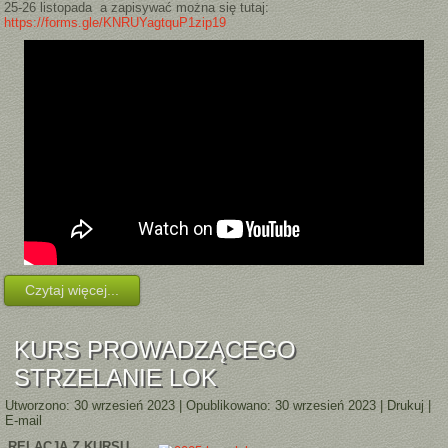
25-26 listopada a zapisywać można się tutaj:
https://forms.gle/KNRUYagtquP1zip19
Czytaj więcej...
KURS PROWADZĄCEGO
STRZELANIE LOK
Utworzono: 30 wrzesień 2023
|
Opublikowano: 30 wrzesień 2023
|
Drukuj
|
E-mail
RELACJA Z KURSU