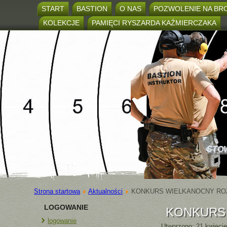
START
BASTION
O NAS
POZWOLENIE NA BR
KOLEKCJE
PAMIĘCI RYSZARDA KAŹMIERCZAKA
STO
Strona startowa
Aktualności
KONKURS WIELKANOCNY RO
LOGOWANIE
KONKURS
logowanie
Utworzono: 21 kwieci