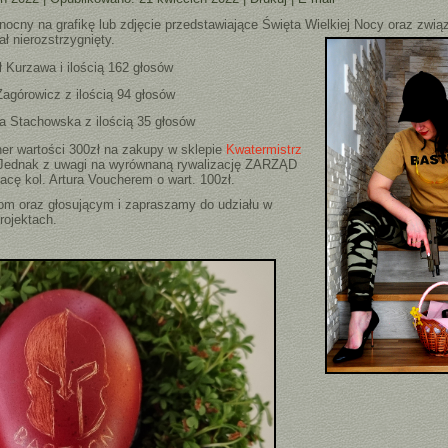
nocny na grafikę lub zdjęcie przedstawiające Święta Wielkiej Nocy oraz zwi
ł nierozstrzygnięty.
ł Kurzawa i ilością 162 głosów
 Zagórowicz z ilością 94 głosów
na Stachowska z ilością 35 głosów
er wartości 300zł na zakupy w sklepie
Kwatermistrz
a Jednak z uwagi na wyrównaną rywalizację ZARZĄD
acę kol. Artura Voucherem o wart. 100zł.
om oraz głosującym i zapraszamy do udziału w
rojektach.