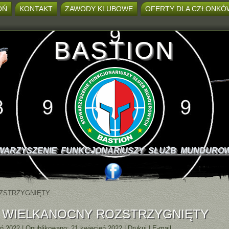
OŃ
KONTAKT
ZAWODY KLUBOWE
OFERTY DLA CZŁONKÓ
BASTION
WARZYSZENIE FUNKCJONARIUSZY SŁUŻB MUNDURO
ZSTRZYGNIĘTY
 WIELKANOCNY ROZSTRZYGNIĘTY
eń 2022
|
Opublikowano: 21 kwiecień 2022
|
Drukuj
|
E-mail