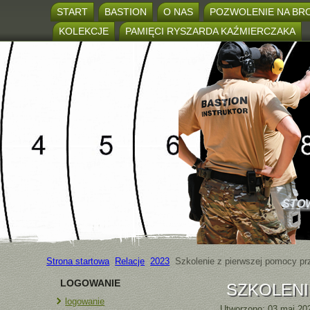
START
BASTION
O NAS
POZWOLENIE NA BR
KOLEKCJE
PAMIĘCI RYSZARDA KAŹMIERCZAKA
STO
Strona startowa
Relacje
2023
Szkolenie z pierwszej pomocy p
LOGOWANIE
SZKOLEN
logowanie
Utworzono: 03 maj 20