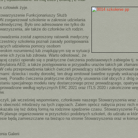
 człowiek żyje.
towarzyszenie Funkcjonariuszy Służb
zorganizował szkolenie w zakresie udzielania
edmedycznej. Było ono adresowane nie tylko do
arzyszenia, ale także do członków ich rodzin.
zenia został zaproszony ratownik medyczny
czestnicy szkolenia poznali zasady postępowania
jących udzielenia pomocy osobom
okim rozumieniu) lub znajdującym się w sytuacji
enie ich życia lub zdrowia. Warto odnotować, że
ącej części opierało się o praktyczne ćwiczenia podstawowych zabiegów tj. re
fibrylatora AED, a także postępowania w przypadku urazów takich jak złamani
. W celu przeprowadzenia takich ćwiczeń prowadzący szkolenie dysponował 
mami: dziecka i osoby dorosłej, ten drugi emitował świetlne sygnały wskazują
rsiowej. Ponadto ćwiczenia praktyczne dotyczyły usuwania ciał obcych z dróg
staniu specjalnego modelu rany dostarczonego przez prowadzącego, opatryw
zeprowadzone według wytycznych ERC 2021 oraz ITLS 2020 i zakończone wr
ów.
zyli, jak wcześniej wspomniano, członkowie naszego Stowarzyszenia wraz z
s obecność młodzieży na tych zajęciach. Zatem oprócz nabycia przez nich 
okazała się też dobrą formą na rodzinne spędzenie czasu. Stowarzyszenie F
planuje organizowanie w przyszłości podobnych szkoleń, do udziału w któ
resie będą zamieszczane na bieżąco na stronie Stowarzyszenia oraz w komu
nia Galerii