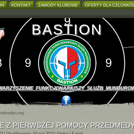
OŃ
KONTAKT
ZAWODY KLUBOWE
OFERTY DLA CZŁONKÓ
BASTION
WARZYSZENIE FUNKCJONARIUSZY SŁUŻB MUNDURO
rzedmedycznej
IE Z PIERWSZEJ POMOCY PRZEDMED
23
|
Opublikowano: 03 maj 2023
|
Drukuj
|
E-mail