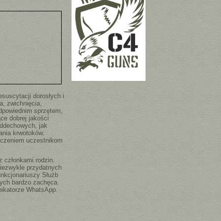
suscytacji dorosłych i
a, zwichnięcia,
odpowiednim sprzętem,
ce dobrej jakości
 oddechowych, jak
ania krwotoków.
ęczeniem uczestnikom
 członkami rodzin.
niezwykle przydatnych
unkcjonariuszy Służb
rych bardzo zachęca.
nikatorze WhatsApp.