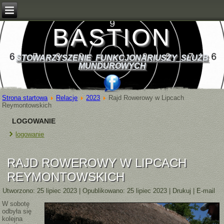
BASTION
STOWARZYSZENIE FUNKCJONARIUSZY SŁUŻB
MUNDUROWYCH
Strona startowa
Relacje
2023
Rajd Rowerowy w Lipcach
Reymontowskich
LOGOWANIE
logowanie
RAJD ROWEROWY W LIPCACH
REYMONTOWSKICH
Utworzono: 25 lipiec 2023
|
Opublikowano: 25 lipiec 2023
|
Drukuj
|
E-mail
W sobotę
odbyła się
kolejna