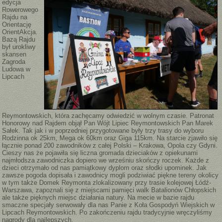
edycja
Rowerowego
Rajdu na
Orientację
OrientAkcja.
Bazą Rajdu
był urokliwy
skansen
Zagroda
Ludowa w
Lipcach
Reymontowskich, która zachęcamy odwiedzić w wolnym czasie. Patronat
Honorowy nad Rajdem objął Pan Wójt Lipiec Reymontowskich Pan Marek
Sałek. Tak jak i w poprzedniej przygotowane były trzy trasy do wyboru
Rodzinna ok 25km, Mega ok 60km oraz Giga 115km. Na starcie zjawiło się
łącznie ponad 200 zawodników z całej Polski – Krakowa, Opola czy Gdyni.
Cieszy nas że pojawiła się liczna gromada dzieciaków z opiekunami
najmłodsza zawodniczka dopiero we wrześniu skończy roczek. Każde z
dzieci otrzymało od nas pamiątkowy dyplom oraz słodki upominek. Jak
zawsze pogoda dopisała i zawodnicy mogli podziwiać piękne tereny okolicy
w tym także Domek Reymonta zlokalizowany przy trasie kolejowej Łódź-
Warszawa, zapoznali się z miejscami pamięci walk Batalionów Chłopskich
ale także pięknych miejsc działania natury. Na mecie w bazie rajdu
smaczne specjały serwowały dla nas Panie z Koła Gospodyń Wiejskich w
Lipcach Reymontowskich. Po zakończeniu rajdu tradycyjnie wręczyliśmy
nagrody dla najlepszych.