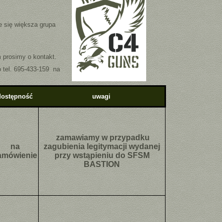
e się większa grupa
 prosimy o kontakt.
 tel. 695-433-159 na
dostępność
uwagi
zamawiamy w przypadku
na
zagubienia legitymacji wydanej
amówienie
przy wstąpieniu do SFSM
BASTION