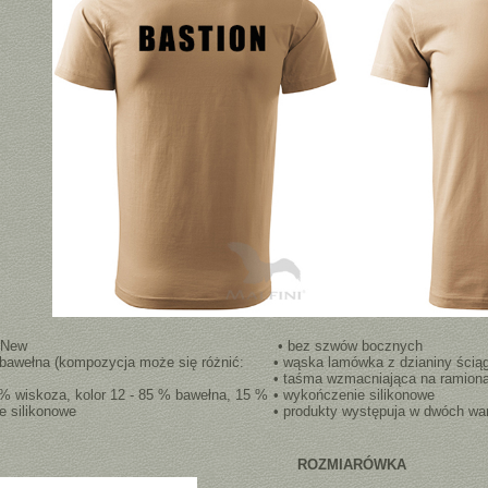
 New
• bez szwów bocznych
 bawełna (kompozycja może się różnić:
• wąska lamówka z dzianiny ścią
• taśma wzmacniająca na ramion
 % wiskoza, kolor 12 - 85 % bawełna, 15 %
• wykończenie silikonowe
e silikonowe
• produkty występuja w dwóch wa
ROZMIARÓWKA