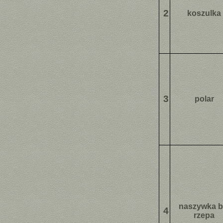
2
koszulka
3
polar
naszywka b
4
rzepa