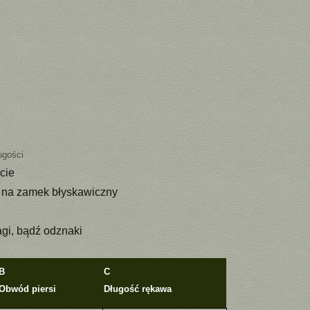
ugości
cie
 na zamek błyskawiczny
agi, bądź odznaki
B
C
Obwód piersi
Długość rękawa