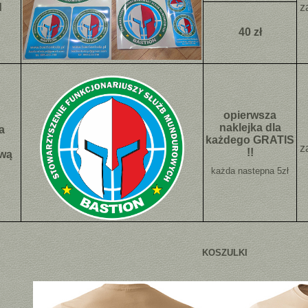
d
z
40 zł
opierwsza
naklejka dla
a
każdego GRATIS
z
!!
wą
każda nastepna 5zł
KOSZULKI