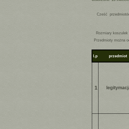
Cześć przedmiotów 
Rozmiary koszulek 
Przedmioty można od
l.p
przedmiot
1
legitymacj