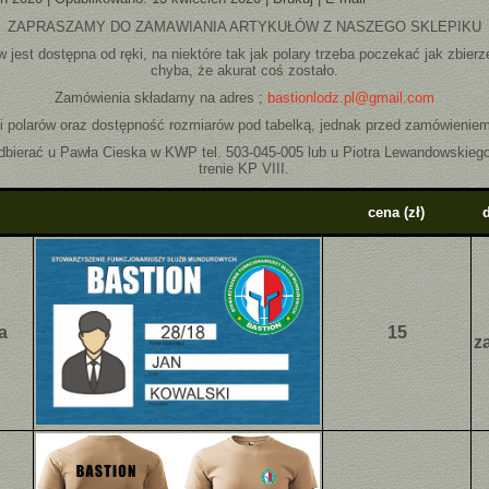
ZAPRASZAMY DO ZAMAWIANIA ARTYKUŁÓW Z NASZEGO SKLEPIKU
jest dostępna od ręki, na niektóre tak jak polary trzeba poczekać jak zbierz
chyba, że akurat coś zostało.
Zamówienia składamy na adres ;
bastionlodz.pl@gmail.com
i polarów oraz dostępność rozmiarów pod tabelką, jednak przed zamówieniem
bierać u Pawła Cieska w KWP tel. 503-045-005 lub u Piotra Lewandowskiego
trenie KP VIII.
cena
(zł)
a
15
z