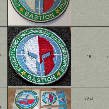
z
15
80 zł
a