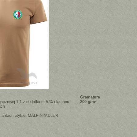
Gramatura
gaczowej 1:1 z dodatkiem 5 % elastanu
200 g/m²
ach
riantach etykiet MALFINI/ADLER