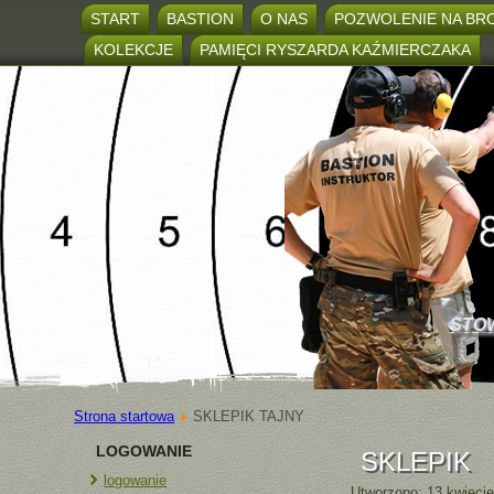
START
BASTION
O NAS
POZWOLENIE NA BR
KOLEKCJE
PAMIĘCI RYSZARDA KAŹMIERCZAKA
STO
Strona startowa
SKLEPIK TAJNY
LOGOWANIE
SKLEPIK
logowanie
Utworzono: 13 kwieci