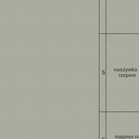
naszywka 
5
rzepem
magnes n