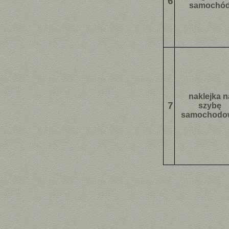
6
samochó
naklejka n
7
szybę
samochodo