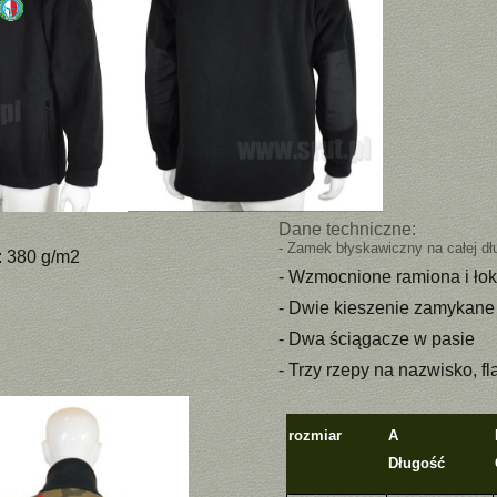
Dane techniczne:
- Zamek błyskawiczny na całej dł
: 380 g/m2
- Wzmocnione ramiona i łok
- Dwie kieszenie zamykane
- Dwa ściągacze w pasie
- Trzy rzepy na nazwisko, fl
rozmiar
A
Długość