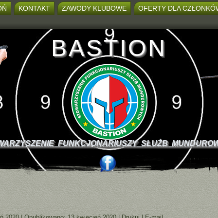
OŃ
KONTAKT
ZAWODY KLUBOWE
OFERTY DLA CZŁONKÓ
BASTION
WARZYSZENIE FUNKCJONARIUSZY SŁUŻB MUNDURO
eń 2020
|
Opublikowano: 13 kwiecień 2020
|
Drukuj
|
E-mail