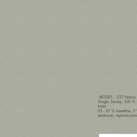
MODEL - 137 Heavy
Single Jersey, 100 %
kolor
03 - 97 % bawełna, 3
wiskoza), wykończeni