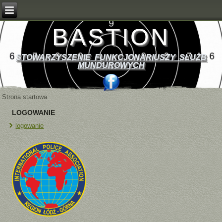
BASTION
STOWARZYSZENIE FUNKCJONARIUSZY SŁUŻB
MUNDUROWYCH
Strona startowa
LOGOWANIE
logowanie