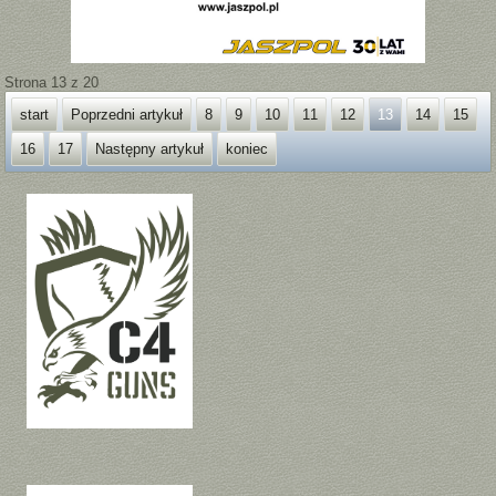
Strona 13 z 20
start
Poprzedni artykuł
8
9
10
11
12
13
14
15
16
17
Następny artykuł
koniec