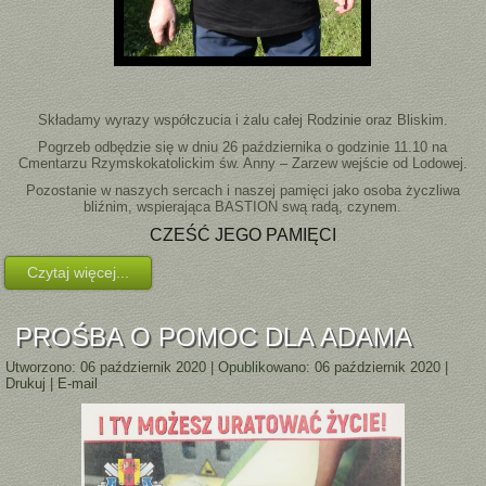
Składamy wyrazy współczucia i żalu całej Rodzinie oraz Bliskim.
Pogrzeb odbędzie się w dniu 26 października o godzinie 11.10 na
Cmentarzu Rzymskokatolickim św. Anny – Zarzew wejście od Lodowej.
Pozostanie w naszych sercach i naszej pamięci jako osoba życzliwa
bliźnim, wspierająca BASTION swą radą, czynem.
CZEŚĆ JEGO PAMIĘCI
Czytaj więcej...
PROŚBA O POMOC DLA ADAMA
Utworzono: 06 październik 2020
|
Opublikowano: 06 październik 2020
|
Drukuj
|
E-mail