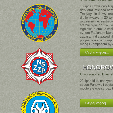
18 lipca Rowerowy Ra
daty oraz miejsca baz
Tradycyjnie do wyboru
dla leniwszych i 20 wy
wcześniej i uczestnic
starcie było ich 157.
Agnieszka oraz ja w sk
synem Fabianem któr
za
pasami dla zawodnik
podjazdy ale też i wą
mapą i kompasem było
Czytaj więcej...
HONOROWI
Utworzono: 26 lipiec 
2
2 lipca kilku naszyc
szcun Panowie i obyta
mogło sie obejśc bez 
Czytaj więcej...