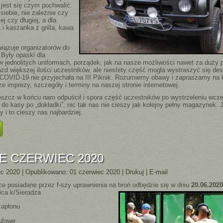
, jest się czym pochwalić.
siebie, nie zależnie czy
ej czy długiej, a dla
 i kaszanka z grilla, kawa
.
zuje organizatorów do
. Były opaski dla
w jednolitych uniformach, porządek, jak na nasze możliwości nawet za duży 
azd większej ilości uczestników, ale niestety część mogła wystraszyć się de
COVID-19 nie przyjechała na III Piknik. Rozumiemy obawy i zapraszamy na k
e imprezy, szczegóły i terminy na naszej stronie internetowej.
 w końcu nam odpuścił i spora część uczestników po wystrzeleniu wcześ
a do kasy po „dokładki”, nic tak nas nie cieszy jak kolejny pełny magazynek. 
 i to cieszy nas najbardziej.
E CZERWIEC 2020
ec 2020
|
Opublikowano: 01 czerwiec 2020
|
Drukuj
|
E-mail
ce posiadane przez f-szy uprawnienia na broń odbędzie się w dniu
20.06.202
ica k/Sieradza
zapłonu
lufowe