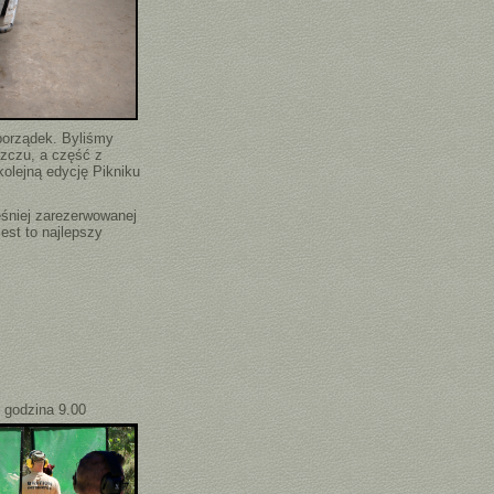
porządek. Byliśmy
szczu, a część z
olejną edycję Pikniku
niej zarezerwowanej
Jest to najlepszy
0
godzina 9.00