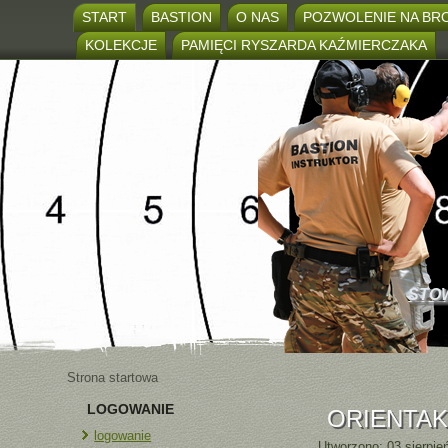
START
BASTION
O NAS
POZWOLENIE NA BR
KOLEKCJE
PAMIĘCI RYSZARDA KAŹMIERCZAKA
STO
Strona startowa
LOGOWANIE
ORIENTAK
logowanie
Utworzono: 03 sierpie