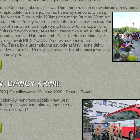
jd na Orientację okolice Zelowa. Pomimo utrudnień spowodowanych sytuacją
y ra
jdu udało nam się już po raz trzeci wystartować z trasą.
 był wariant Giga (około 120km) oraz mega (tu max 60km ale
starczyło;). Punkty w terenie rozstały rozmieszczone dwa dni
y po otrzymaniu map mogli wystartować w teren. Łącznie na
 W biurze zawodów przy
rejestracji zawodników uwijali się kol.
romnej osobie. Natomiast kol. Piotr, Jarek oraz Mariusz z
zy szykowali PIESZCZOCHA do wyruszenia w teren z
ów. Trasa była urozmaicona szybkie asfalty, leśne dukty
skie leśne ścieżki. Punkty poukrywane tak aby nawigowanie z
 precyzyjne.
 DAWCY KRWI!!
2020
|
Opublikowano: 26 lipiec 2020
|
Drukuj
|
E-mail
h członków honorowo oddało krew. Jest
k dalej. Oczywiście takie wydarzenie nie
Pieszczocha :) !!