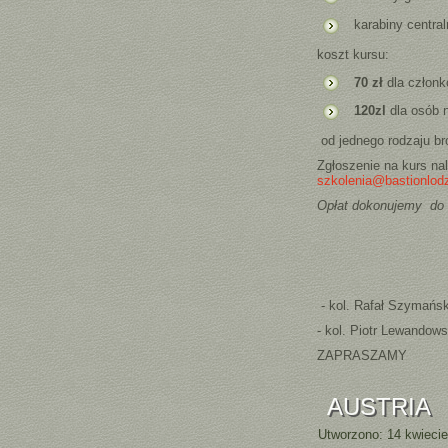
karabiny centra
koszt kursu:
70 zł
dla członk
120zl
dla osób 
od jednego rodzaju br
Zgłoszenie na kurs na
szkolenia@bastionlodz
Opłat dokonujemy do d
- kol. Rafał Szymańsk
- kol. Piotr Lewandows
ZAPRASZAMY
AUSTRIA
Utworzono: 14 kwieci