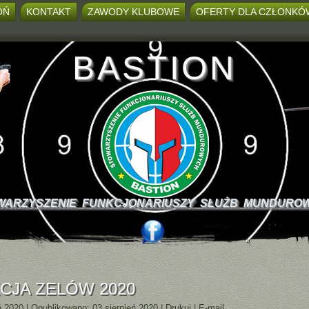
OŃ
KONTAKT
ZAWODY KLUBOWE
OFERTY DLA CZŁONKÓ
BASTION
WARZYSZENIE FUNKCJONARIUSZY SŁUŻB MUNDURO
CJA ZELÓW 2020
ń 2020
|
Opublikowano: 03 sierpień 2020
|
Drukuj
|
E-mail