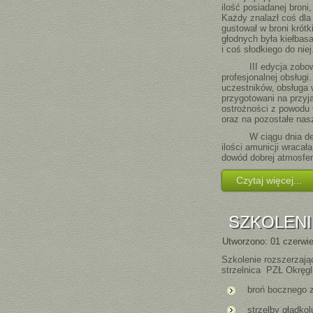
ilość posiadanej broni
Każdy znalazł coś dla 
gustował w broni krótki
głodnych była kiełbasa
i coś słodkiego do niej
III edycja zobowią
profesjonalnej obsługi
uczestników, obsługa 
przygotowani na przyj
ostrożności z powodu 
oraz na pozostałe nasz
W ciągu dnia deszcz
ilości amunicji wracał
dowód dobrej atmosfery
Czytaj więcej...
SZKOLENI
Utworzono: 01 czerwi
Szkolenie rozszerzają
strzelnica PZŁ Okręgl
broń bocznego 
strzelby gładko