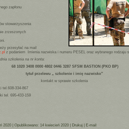
lnego zapłonu
ów stowarzyszenia
nie zrzeszonych
oni.
leży przesyłać na mail
.pl
z podaniem Imienia nazwiska i numeru PESEL oraz wybranego rodzaju s
nia szkolenia na nr konta:
68 1020 3408 0000 4802 0446 3287 SFSM BASTION (PKO BP)
tytuł przelewu „ szkolenie i imię nazwisko”
kontakt w sprawie szkolenia
i tel.608-334-867
ki tel. 695-433-159
eń 2020
|
Opublikowano: 14 kwiecień 2020
|
Drukuj
|
E-mail