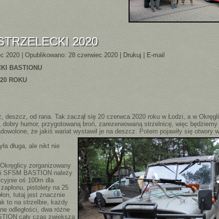
K STRZELECKI 2020
ec 2020
|
Opublikowano: 28 czerwiec 2020
|
Drukuj
|
E-mail
CKI BASTIONU
020 ROKU
cz, od rana. Tak zaczął się 20 czerwca 2020 roku w Łodzi, a w Okręgli
 dobry humor, przygotowaną broń, zarezerwowaną strzelnicę, więc będziemy 
dowolone, że jakiś wariat wystawił je na deszcz. Potem pojawiły się otwory w
yła długa, ale nikt nie
w Okręglicy zorganizowany
a i SFSM BASTION należy
cyjnie oś 100m dla
zapłonu, pistolety na 25
on, tutaj jest znacznie
jak to na strzelbie, każdy
óżne odległości, dwa różne
STION cały czas zwiększa