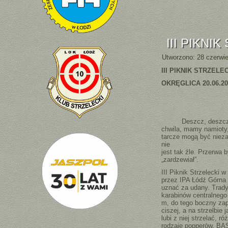
III PIKNI
Utworzono: 28 czerwi
III PIKNIK STRZELE
OKRĘGLICA 20.06.2
Deszcz, deszcz, desz
chwila, mamy namioty,
tarcze mogą być nieza
nie
jest tak źle. Przerwa b
„zardzewiał”.
III Piknik Strzelecki 
przez IPA Łódź Górn
uznać za udany. Trady
karabinów centralnego 
m, do tego boczny zapł
ciszej, a na strzelbie 
lubi z niej strzelać, r
rodzaje popperów. BA